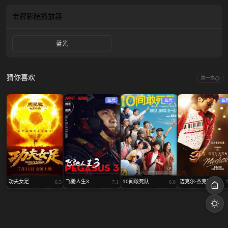
那么顺利……
金牌影院
播放器
蓝光
猜你喜欢
换一换
蓝光
蓝光
蓝
功夫女足
飞驰人生3
10间敢死队
迈克尔·杰克逊：...
6.5
7.1
6.8