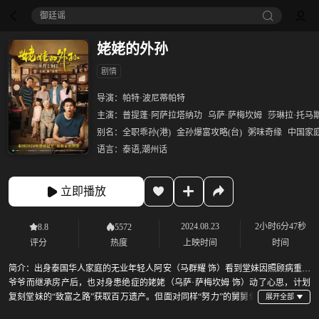
御廷谣‎
姥姥的外孙
剧情
导演：
帕特·波尼蒂帕特
主演：
普提蓬·阿萨拉塔纳功
乌萨·萨梅坎姆
莎琳拉·托马
别名：
全职乖孙(港)
金孙爆富攻略(台)
粥味奇缘
中国家
语言：
泰语,潮州话
立即播放
2024.08.23
2小时6分47秒
8.8
5572
评分
热度
上映时间
时间
简介：
出身泰国华人家庭的无业年轻人阿安（马群耀 饰）看到堂妹因照顾病重的
爷爷而继承房产后，也对身患绝症的姥姥（乌萨·萨梅坎姆 饰）动了心思，计划
复刻堂妹的“致富之路”获取百万遗产。但面对同样“努力”的舅舅们
和挑剔毒舌的姥姥，阿安这条争当全职孝孙的“啃姥致富”之路似乎没有他预想的