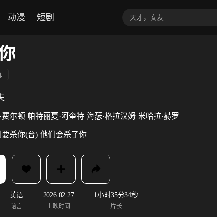
动漫
短剧
你
怖
夫
·费尔顿
帕特丽夏·阿奎特
海瑟·格拉汉姆
米哈拉·赫罗
要杀你(台)
他们会杀了你
英语
2026.02.27
1小时35分34秒
语言
上映时间
片长