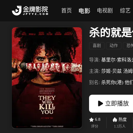
电影
首页
电视剧
综艺
杀的就是
喜剧
动作
恐
导演:
基里尔·索科洛
主演:
莎姬·贝兹
汤姆
别名:
杀死你(港)
他们
立即播放
6.8
热度
评分
1.3万
人