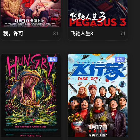
我，许可
飞驰人生3
8.1
7.1
蓝光
蓝光