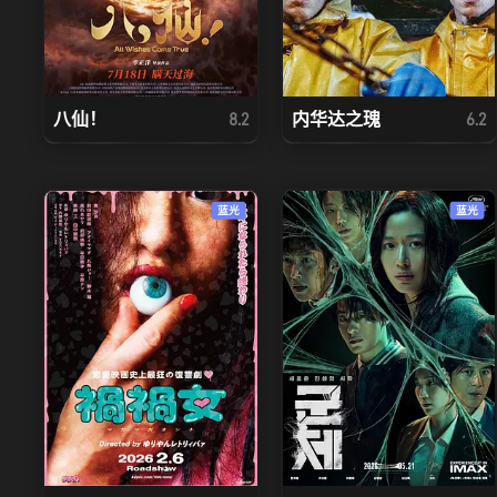
八仙！
内华达之瑰
8.2
6.2
蓝光
蓝光