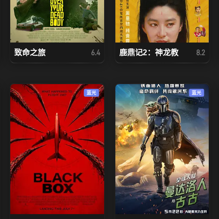
致命之旅
鹿鼎记2：神龙教
6.4
8.2
蓝光
蓝光