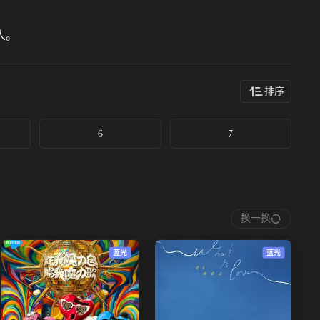
人。
排序
6
7
换一换
蓝光
蓝光