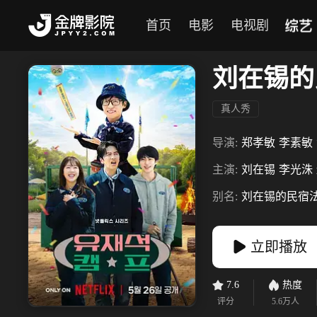
综艺
首页
电影
电视剧
刘在锡的
真人秀
导演:
郑孝敏
李素敏
主演:
刘在锡
李光洙
别名:
刘在锡的民宿
立即播放
7.6
热度
评分
5.6万
人