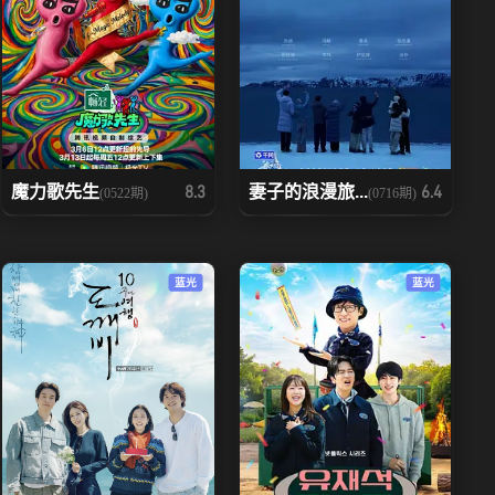
魔力歌先生
妻子的浪漫旅...
8.3
6.4
(0522期)
(0716期)
蓝光
蓝光