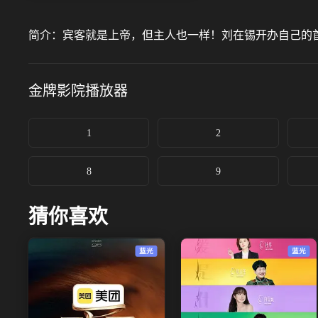
简介：
宾客就是上帝，但主人也一样！刘在锡开办自己的
金牌影院
播放器
1
2
8
9
猜你喜欢
蓝光
蓝光