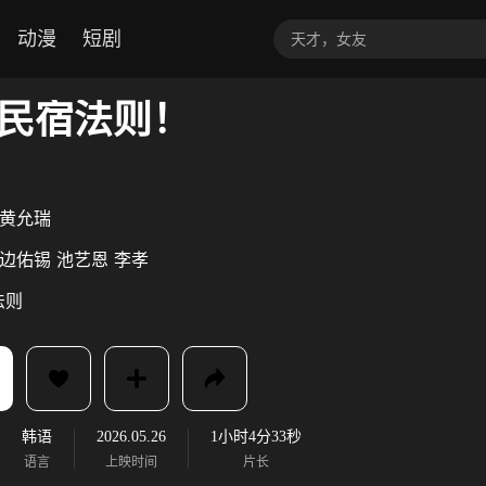
动漫
短剧
民宿法则！
黄允瑞
边佑锡
池艺恩
李孝
法则
韩语
2026.05.26
1小时4分33秒
语言
上映时间
片长