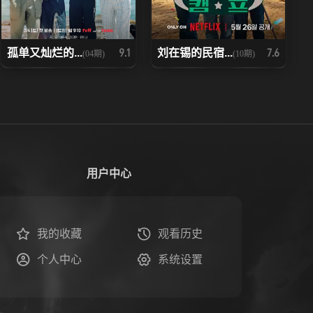
孤单又灿烂的...
刘在锡的民宿...
9.1
7.6
(04期)
(10期)
用户中心
我的收藏
观看历史
个人中心
系统设置