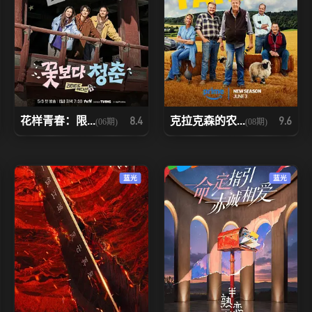
花样青春：限...
克拉克森的农...
8.4
9.6
(06期)
(08期)
蓝光
蓝光