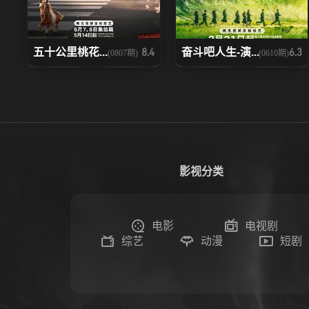
五十公里桃花...
奋斗吧人生-演...
8.4
6.3
(0807期)
(0610期)
影视分类
电影
电视剧
综艺
动漫
短剧