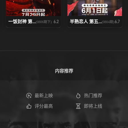
一饭封神 第...
半熟恋人 第五...
6.2
6.7
(0806期下)
(0804期)
内容推荐
最新上映
热门推荐
评分最高
即将上线