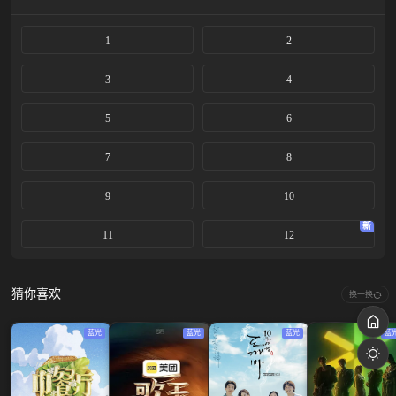
1
2
3
4
5
6
7
8
9
10
新
11
12
猜你喜欢
换一换
蓝光
蓝光
蓝光
蓝