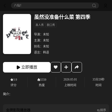
八仙！
虽然没准备什么菜 第四季‎
真人秀
脱口秀
导演：
未知
主演：
未知
别名：
未知
语言：
韩语
立即播放
2026.05.01
35分29秒
3.9
5559
评分
热度
上映时间
时间
简介：
金牌影院
播放器
排序